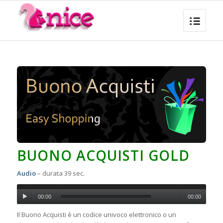
BUONO
ACQUI
STI
GOLD
Audio
– durata 39 sec.
00:00
00:00
Il Buono Acquisti è un codice univoco elettronico o un